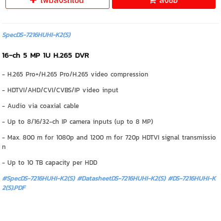
เพิ่มลงรถเข็น
สั่งซื้อ
SpecDS-7216HUHI-K2(S)
16-ch 5 MP 1U H.265 DVR
- H.265 Pro+/H.265 Pro/H.265 video compression
- HDTVI/AHD/CVI/CVBS/IP video input
- Audio via coaxial cable
- Up to 8/16/32-ch IP camera inputs (up to 8 MP)
- Max. 800 m for 1080p and 1200 m for 720p HDTVI signal transmissio
n
- Up to 10 TB capacity per HDD
#SpecDS-7216HUHI-K2(S) #DatasheetDS-7216HUHI-K2(S)
#DS-7216HUHI-K
2(S).PDF