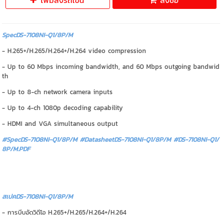
เพิ่มลงรถเข็น
สั่งซื้อ
SpecDS-7108NI-Q1/8P/M
- H.265+/H.265/H.264+/H.264 video compression
- Up to 60 Mbps incoming bandwidth, and 60 Mbps outgoing bandwid
th
- Up to 8-ch network camera inputs
- Up to 4-ch 1080p decoding capability
- HDMI and VGA simultaneous output
#SpecDS-7108NI-Q1/8P/M #DatasheetDS-7108NI-Q1/8P/M
#DS-7108NI-Q1/
8P/M.PDF
สเปคDS-7108NI-Q1/8P/M
- การบีบอัดวิดีโอ H.265+/H.265/H.264+/H.264