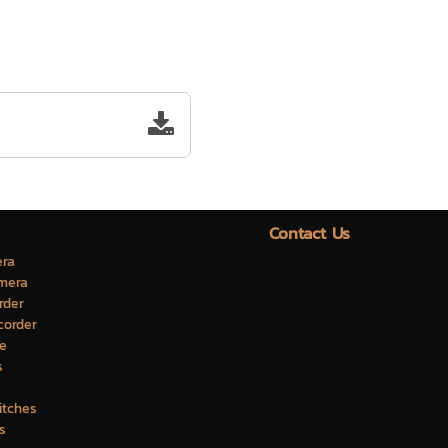
Contact Us
ra
mera
rder
corder
e
s
itches
s