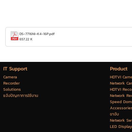
DS-7716NI-K4-16P.pdf
657.22 K
IT Support
Product
Camera
HDTVI Came
Recorder
Network Ca
Solutions
HDTVI Reco
แจ้งปัญกาการใช้งาน
Network Re
Speed Dom
Accessorie
ขาจับ
Network Sw
LED Display