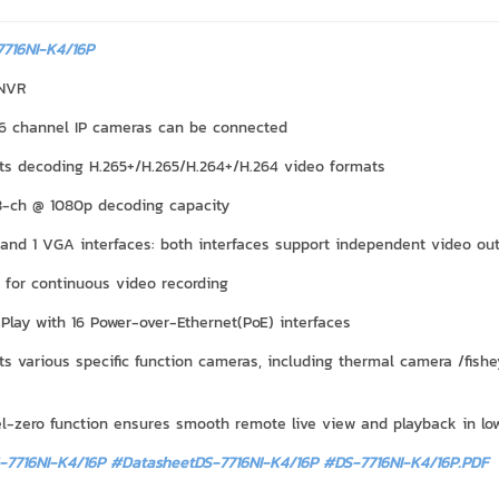
716NI-K4/16P
NVR
16 channel IP cameras can be connected
ts decoding H.265+/H.265/H.264+/H.264 video formats
8-ch @ 1080p decoding capacity
 and 1 VGA interfaces: both interfaces support independent video ou
 for continuous video recording
 Play with 16 Power-over-Ethernet(PoE) interfaces
ts various specific function cameras, including thermal camera /fi
l-zero function ensures smooth remote live view and playback in l
7716NI-K4/16P #DatasheetDS-7716NI-K4/16P
#DS-7716NI-K4/16P.PDF