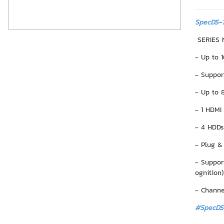
SpecDS-7
SERIES 
- Up to 
- Suppor
- Up to 
- 1 HDMI
- 4 HDDs
- Plug &
- Suppor
ognition)
- Channe
#SpecDS-