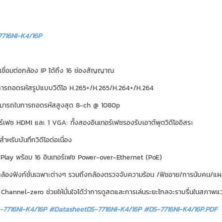
716NI-K4/16P
ชื่อมต่อกล้อง IP ได้ถึง 16 ช่องสัญญาณ
การถอดรหัสรูปแบบวิดีโอ H.265+/H.265/H.264+/H.264
มารถในการถอดรหัสสูงสุด 8-ch @ 1080p
อร์เฟซ HDMI และ 1 VGA: ทั้งสองอินเทอร์เฟซรองรับเอาต์พุตวิดีโออิสระ
หรับบันทึกวิดีโอต่อเนื่อง
Play พร้อม 16 อินเทอร์เฟซ Power-over-Ethernet (PoE)
ล้องฟังก์ชั่นเฉพาะต่างๆ รวมถึงกล้องตรวจจับความร้อน /ฟิชอาย/การนับคน/แผน
น Channel-zero ช่วยให้มั่นใจได้ว่าการดูสดและการเล่นระยะไกลจะราบรื่นในสภาพแวด
7716NI-K4/16P #DatasheetDS-7716NI-K4/16P
#DS-7716NI-K4/16P.PDF