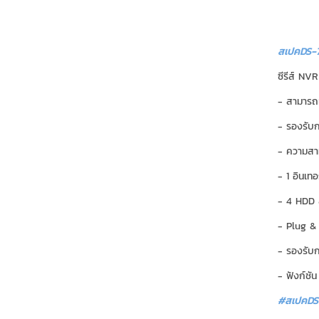
สเปคDS-7
ซีรีส์ NVR
- สามารถเ
- รองรับ
- ความสา
- 1 อินเท
- 4 HDD สำ
- Plug & 
- รองรับก
- ฟังก์ชั
#สเปคDS-