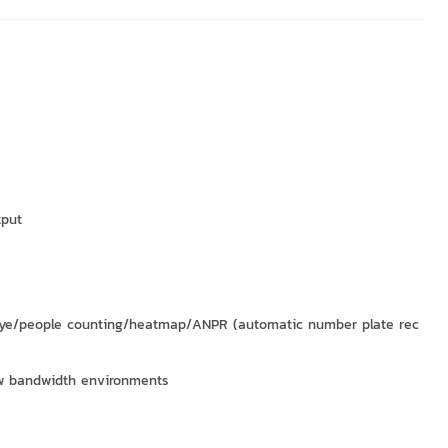
tput
sheye/people counting/heatmap/ANPR (automatic number plate rec
ow bandwidth environments