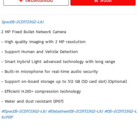
เพิ่มลงรถเข็น
สั่งซื้อ
SpecDS-2CD1T23G2-LIU
2 MP Fixed Bullet Network Camera
- High quality imaging with 2 MP resolution
- Support Human and Vehicle Detection
- Smart Hybrid Light: advanced technology with long range
- Built-in microphone for real-time audio security
- Support on-board storage up to 512 GB (SD card slot) (Optional)
- Efficient H.265+ compression technology
- Water and dust resistant (IP67)
#SpecDS-2CD1T23G2-LIU #DatasheetDS-2CD1T23G2-LIU
#DS-2CD1T23G2-L
IU.PDF