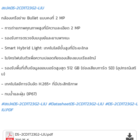
สเปคDS-2CD1T23G2-LIU
กล้องเครือข่าย Bullet แบบคงที่ 2 MP
- การถ่ายภาพคุณภาพสูงที่มีความละเอียด 2 MP
- รองรับการตรวจจับมนุษย์และยานพาหนะ
- Smart Hybrid Light: เทคโนโลยีขั้นสูงที่มีระยะไกล
- ไมโครโฟนในตัวเพื่อความปลอดภัยของเสียงแบบเรียลไทม์
- รองรับพื้นที่เก็บข้อมูลออนบอร์ดสูงสุด 512 GB (ช่องเสียบการ์ด SD) (อุปกรณ์เสริ
ม)
- เทคโนโลยีการบีบอัด H.265+ ที่มีประสิทธิภาพ
- ทนน้ำและฝุ่น (IP67)
#สเปคDS-2CD1T23G2-LIU #DatasheetDS-2CD1T23G2-LIU
#DS-2CD1T23G2-L
IU.PDF
DS-2CD1T23G2-LIU.pdf