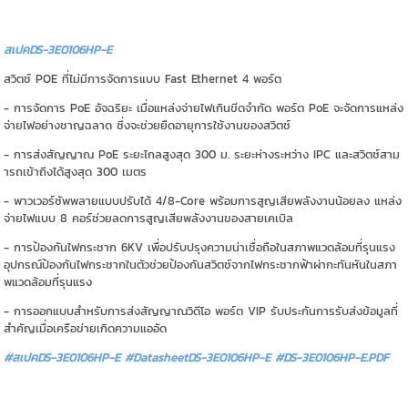
สเปคDS-3E0106HP-E
สวิตช์ POE ที่ไม่มีการจัดการแบบ Fast Ethernet 4 พอร์ต
- การจัดการ PoE อัจฉริยะ เมื่อแหล่งจ่ายไฟเกินขีดจำกัด พอร์ต PoE จะจัดการแหล่ง
จ่ายไฟอย่างชาญฉลาด ซึ่งจะช่วยยืดอายุการใช้งานของสวิตช์
- การส่งสัญญาณ PoE ระยะไกลสูงสุด 300 ม. ระยะห่างระหว่าง IPC และสวิตช์สาม
ารถเข้าถึงได้สูงสุด 300 เมตร
- พาวเวอร์ซัพพลายแบบปรับได้ 4/8-Core พร้อมการสูญเสียพลังงานน้อยลง แหล่ง
จ่ายไฟแบบ 8 คอร์ช่วยลดการสูญเสียพลังงานของสายเคเบิล
- การป้องกันไฟกระชาก 6KV เพื่อปรับปรุงความน่าเชื่อถือในสภาพแวดล้อมที่รุนแรง
อุปกรณ์ป้องกันไฟกระชากในตัวช่วยป้องกันสวิตช์จากไฟกระชากฟ้าผ่ากะทันหันในสภา
พแวดล้อมที่รุนแรง
- การออกแบบสำหรับการส่งสัญญาณวิดีโอ พอร์ต VIP รับประกันการรับส่งข้อมูลที่
สำคัญเมื่อเครือข่ายเกิดความแออัด
#สเปคDS-3E0106HP-E #DatasheetDS-3E0106HP-E
#DS-3E0106HP-E.PDF