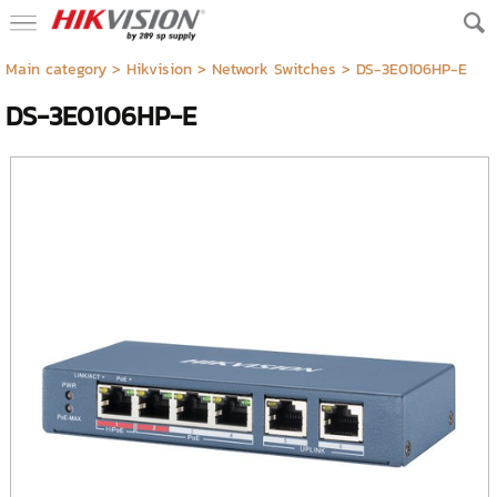
Main category
>
Hikvision
>
Network Switches
> DS-3E0106HP-E
DS-3E0106HP-E