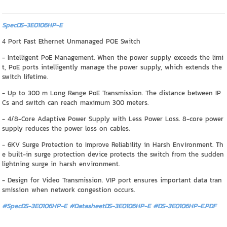
SpecDS-3E0106HP-E
4 Port Fast Ethernet Unmanaged POE Switch
- Intelligent PoE Management. When the power supply exceeds the limi
t, PoE ports intelligently manage the power supply, which extends the
switch lifetime.
- Up to 300 m Long Range PoE Transmission. The distance between IP
Cs and switch can reach maximum 300 meters.
- 4/8-Core Adaptive Power Supply with Less Power Loss. 8-core power
supply reduces the power loss on cables.
- 6KV Surge Protection to Improve Reliability in Harsh Environment. Th
e built-in surge protection device protects the switch from the sudden
lightning surge in harsh environment.
- Design for Video Transmission. VIP port ensures important data tran
smission when network congestion occurs.
#SpecDS-3E0106HP-E #DatasheetDS-3E0106HP-E
#DS-3E0106HP-E.PDF