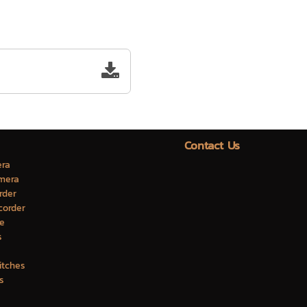
Contact Us
ra
mera
rder
corder
e
s
itches
s