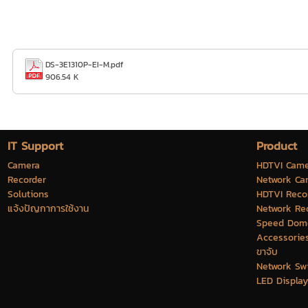
DS-3E1310P-EI-M.pdf
906.54 K
IT Support
Product
Camera
HDTVI Came
Recorder
Network Ca
Solutions
HDTVI Reco
แจ้งปัญกาการใช้งาน
Network Re
Speed Dom
Accessorie
ขาจับ
Network Sw
LED Display