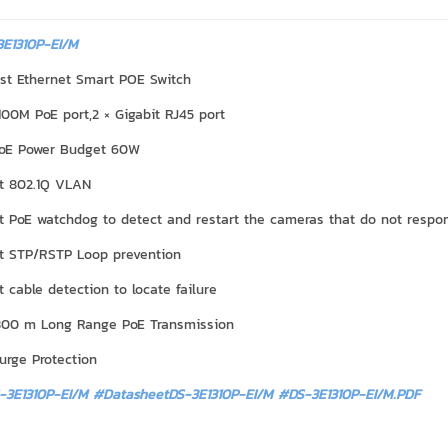
E1310P-EI/M
ast Ethernet Smart POE Switch
100M PoE port,2 × Gigabit RJ45 port
PoE Power Budget 60W
t 802.1Q VLAN
t PoE watchdog to detect and restart the cameras that do not respo
t STP/RSTP Loop prevention
 cable detection to locate failure
300 m Long Range PoE Transmission
urge Protection
-3E1310P-EI/M #DatasheetDS-3E1310P-EI/M
#DS-3E1310P-EI/M.PDF