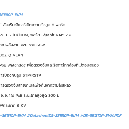
E1310P-EI/M
 อัจฉริยะอีเธอร์เน็ตความเร็วสูง 8 พอร์ต
oE 8 × 10/100M, พอร์ต Gigabit RJ45 2 ×
มาณพลังงาน PoE รวม 60W
 802.1Q VLAN
PoE Watchdog เพื่อตรวจจับและรีสตาร์ทกล้องที่ไม่ตอบสนอง
การป้องกันลูป STP/RSTP
ารตรวจจับสายเคเบิลเพื่อค้นหาความล้มเหลว
สัญญาณ PoE ระยะไกลสูงสุด 300 ม
นไฟกระชาก 6 KV
-3E1310P-EI/M #DatasheetDS-3E1310P-EI/M
#DS-3E1310P-EI/M.PDF