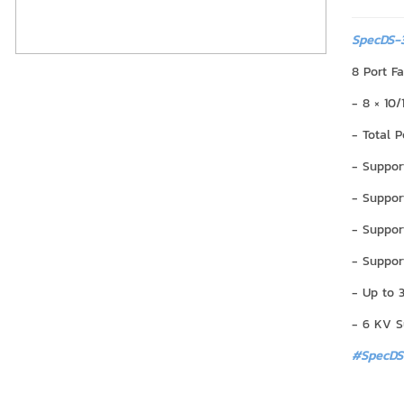
SpecDS-3
8 Port F
- 8 × 10/
- Total 
- Suppor
- Suppor
- Suppor
- Support
- Up to 
- 6 KV S
#SpecDS