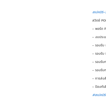
สเปคDS-3
สวิตช์ POE
- พอร์ต P
- งบประ
- รองรับ
- รองรับ 
- รองรับ
- รองรับก
- การส่ง
- ป้องกั
#สเปคDS