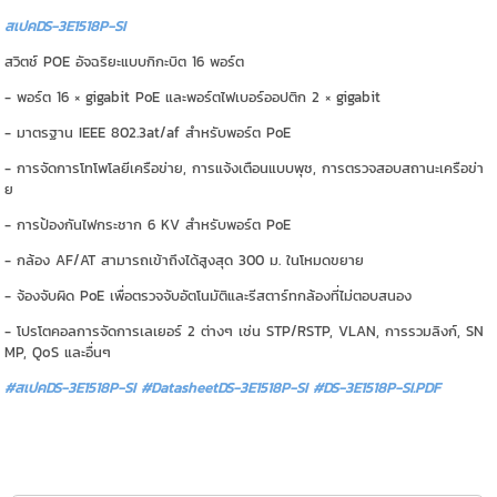
สเปคDS-3E1518P-SI
สวิตช์ POE อัจฉริยะแบบกิกะบิต 16 พอร์ต
- พอร์ต 16 × gigabit PoE และพอร์ตไฟเบอร์ออปติก 2 × gigabit
- มาตรฐาน IEEE 802.3at/af สำหรับพอร์ต PoE
- การจัดการโทโพโลยีเครือข่าย, การแจ้งเตือนแบบพุช, การตรวจสอบสถานะเครือข่า
ย
- การป้องกันไฟกระชาก 6 KV สำหรับพอร์ต PoE
- กล้อง AF/AT สามารถเข้าถึงได้สูงสุด 300 ม. ในโหมดขยาย
- จ้องจับผิด PoE เพื่อตรวจจับอัตโนมัติและรีสตาร์ทกล้องที่ไม่ตอบสนอง
- โปรโตคอลการจัดการเลเยอร์ 2 ต่างๆ เช่น STP/RSTP, VLAN, การรวมลิงก์, SN
MP, QoS และอื่นๆ
#สเปคDS-3E1518P-SI #DatasheetDS-3E1518P-SI
#DS-3E1518P-SI.PDF