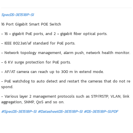
SpecDS-3E1518P-SI
16 Port Gigabit Smart POE Switch
- 16 × gigabit PoE ports, and 2 × gigabit fiber optical ports.
- IEEE 802.3at/af standard for PoE ports.
- Network topology management, alarm push, network health monitor.
- 6 KV surge protection for PoE ports.
- AF/AT camera can reach up to 300 m in extend mode.
- PoE watchdog to auto detect and restart the cameras that do not re
spond.
- Various layer 2 management protocols such as STP/RSTP, VLAN, link
aggregation, SNMP, QoS and so on.
#SpecDS-3E1518P-SI #DatasheetDS-3E1518P-SI
#DS-3E1518P-SI.PDF